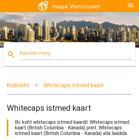
menu
search
Kaartide otsing
Koduleht
Whitecaps istmed kaart
Whitecaps istmed kaart
Bc koht whitecaps istmed kaardil. Whitecaps istmed
kaart (British Columbia - Kanada) print. Whitecaps
istmed kaart (British Columbia - Kanada) alla laadida.