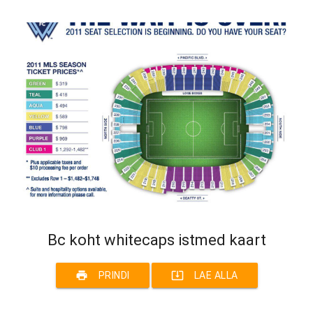
Bc koht whitecaps istmed kaart
print
system_update_alt
PRINDI
LAE ALLA