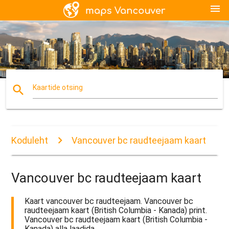
menu
search
Kaartide otsing
Koduleht
Vancouver bc raudteejaam kaart
Vancouver bc raudteejaam kaart
Kaart vancouver bc raudteejaam. Vancouver bc
raudteejaam kaart (British Columbia - Kanada) print.
Vancouver bc raudteejaam kaart (British Columbia -
Kanada) alla laadida.